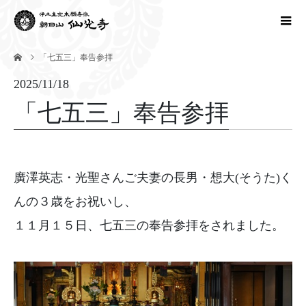
「七五三」奉告参拝
2025/11/18
「七五三」奉告参拝
廣澤英志・光聖さんご夫妻の長男・想大(そうた)く
んの３歳をお祝いし、
１１月１５日、七五三の奉告参拝をされました。