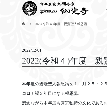
2022(令和４)年度 親鸞聖人報恩講
2022/12/01
2022(令和４)年度 
本年度の親鸞聖人報恩講を１１月２５・２
コロナ禍３年目になる報恩講、
残念ながら本年度も真宗独特の文化であるお