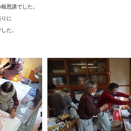
の報恩講でした。
盛りに
でした。